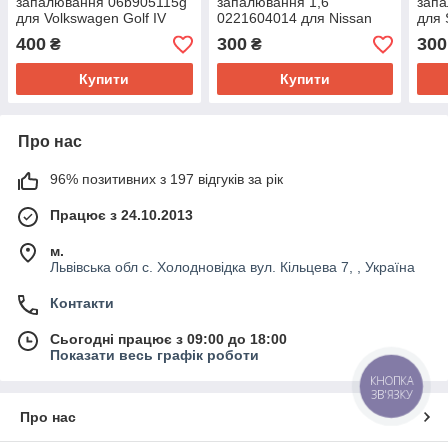
запалювання 06b905115g
запалювання 1,6
зап
для Volkswagen Golf IV
0221604014 для Nissan
для 
1997-2006
Note 2004-2013
2004
400
300
300
₴
₴
Купити
Купити
Про нас
96% позитивних з 197 відгуків за рік
Працює з 24.10.2013
м.
Львівська обл с. Холодновідка вул. Кільцева 7, , Україна
Контакти
Сьогодні працює з 09:00 до 18:00
Показати весь графік роботи
КНОПКА
ЗВ'ЯЗКУ
Про нас