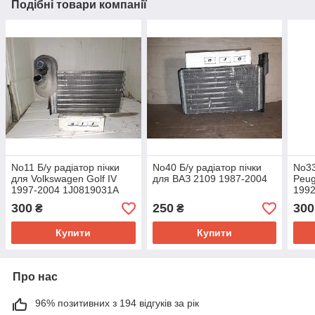
Подібні товари компанії
No11 Б/у радіатор пічки
No40 Б/у радіатор пічки
No33
для Volkswagen Golf IV
для ВАЗ 2109 1987-2004
Peug
1997-2004 1J0819031A
1992
300
250
300
₴
₴
Купити
Купити
Про нас
96% позитивних з 194 відгуків за рік