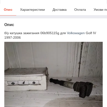
Опис
Характеристики
Доставка
Оплата
Умови п
Опис
б/у катушка зажигания 06b905115g для
Volkswagen
Golf IV
1997-2006