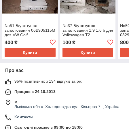
No51 Б/у котушка
No37 Б/у котушка
No50
запалювання 06B905115M
запалювання 1.9 1.6 b для
запа
для VW Golf
Volkswagen T2
032
IV,Bora,Octavia 1997-2004
(Transporter)
Volk
400
100
800
₴
₴
IV,B
Купити
Купити
Про нас
96% позитивних з 194 відгуків за рік
Працює з 24.10.2013
м.
Львівська обл с. Холодновідка вул. Кільцева 7, , Україна
Контакти
Сьогодні працює з 09:00 до 18:00