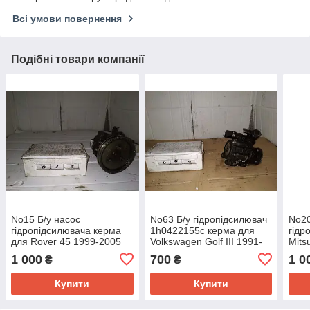
Всі умови повернення
Подібні товари компанії
No15 Б/у насос
No63 Б/у гідропідсилювач
No20
гідропідсилювача керма
1h0422155c керма для
гідр
для Rover 45 1999-2005
Volkswagen Golf III 1991-
Mits
HF1205082/38
1997
200
1 000
700
1 0
₴
₴
Купити
Купити